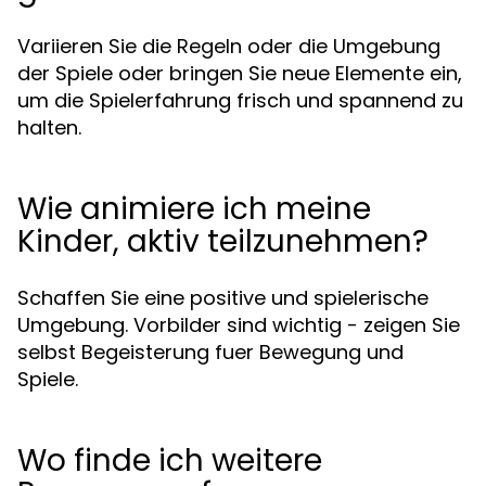
Variieren Sie die Regeln oder die Umgebung
der Spiele oder bringen Sie neue Elemente ein,
um die Spielerfahrung frisch und spannend zu
halten.
Wie animiere ich meine
Kinder, aktiv teilzunehmen?
Schaffen Sie eine positive und spielerische
Umgebung. Vorbilder sind wichtig - zeigen Sie
selbst Begeisterung fuer Bewegung und
Spiele.
Wo finde ich weitere