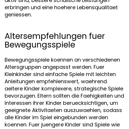
aktiv sind, bessere schulische Leistungen
erbringen und eine hoehere Lebensqualitaet
geniessen.
Altersempfehlungen fuer
Bewegungsspiele
Bewegungsspiele koennen an verschiedenen
Altersgruppen angepasst werden. Fuer
Kleinkinder sind einfache Spiele mit leichten
Anleitungen empfehlenswert, waehrend
aeltere Kinder komplexere, strategische Spiele
bevorzugen. Eltern sollten die Faehigkeiten und
Interessen ihrer Kinder beruecksichtigen, um
geeignete Aktivitaeten auszuwaehlen, sodass
alle Kinder im Spiel eingebunden werden
koennen. Fuer juengere Kinder sind Spiele wie