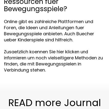
Ressourcen fuer
Bewegungsspiele?
Online gibt es zahlreiche Plattformen und
Foren, die Ideen und Anleitungen fuer
Bewegungsspiele anbieten. Auch Buecher
ueber Kinderspiele sind hilfreich.
Zusaetzlich koennen Sie
hier klicken und
um noch vielseitigere Methoden zu
informieren
finden, die mit Bewegungsspielen in
Verbindung stehen.
READ more Journal