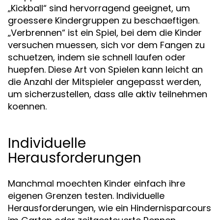
„Kickball“ sind hervorragend geeignet, um
groessere Kindergruppen zu beschaeftigen.
„Verbrennen“ ist ein Spiel, bei dem die Kinder
versuchen muessen, sich vor dem Fangen zu
schuetzen, indem sie schnell laufen oder
huepfen. Diese Art von Spielen kann leicht an
die Anzahl der Mitspieler angepasst werden,
um sicherzustellen, dass alle aktiv teilnehmen
koennen.
Individuelle
Herausforderungen
Manchmal moechten Kinder einfach ihre
eigenen Grenzen testen. Individuelle
Herausforderungen, wie ein Hindernisparcours