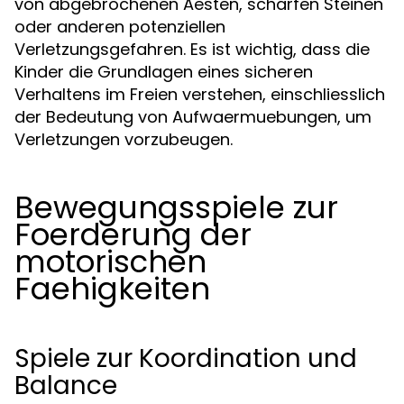
von abgebrochenen Aesten, scharfen Steinen
oder anderen potenziellen
Verletzungsgefahren. Es ist wichtig, dass die
Kinder die Grundlagen eines sicheren
Verhaltens im Freien verstehen, einschliesslich
der Bedeutung von Aufwaermuebungen, um
Verletzungen vorzubeugen.
Bewegungsspiele zur
Foerderung der
motorischen
Faehigkeiten
Spiele zur Koordination und
Balance