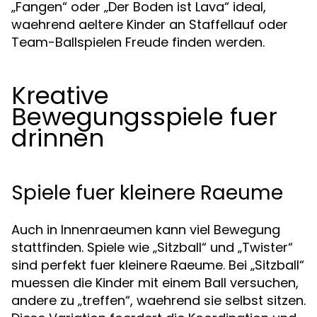
„Fangen“ oder „Der Boden ist Lava“ ideal,
waehrend aeltere Kinder an Staffellauf oder
Team-Ballspielen Freude finden werden.
Kreative
Bewegungsspiele fuer
drinnen
Spiele fuer kleinere Raeume
Auch in Innenraeumen kann viel Bewegung
stattfinden. Spiele wie „Sitzball“ und „Twister“
sind perfekt fuer kleinere Raeume. Bei „Sitzball“
muessen die Kinder mit einem Ball versuchen,
andere zu „treffen“, waehrend sie selbst sitzen.