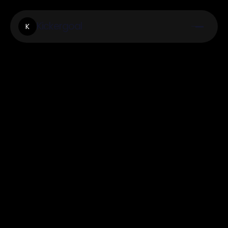
Kickergoal
K