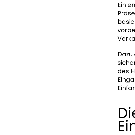
Ein e
Präse
basie
vorbe
Verka
Dazu 
siche
des H
Einga
Einfam
Di
Ei