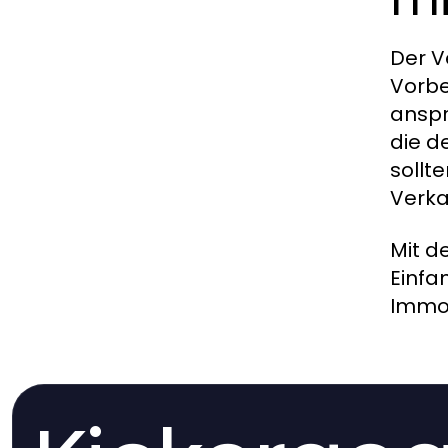
Der V
Vorbe
anspr
die d
sollt
Verka
Mit d
Einfa
Immob