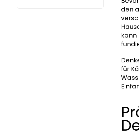
Bevor
den a
versc
Hause
kann 
fundi
Denke
für K
Wasse
Einfa
Pr
De