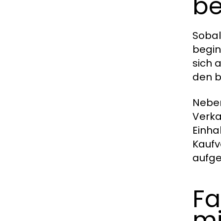
be
Sobal
begin
sich 
den b
Neben
Verka
Einha
Kaufv
aufge
Fa
mi