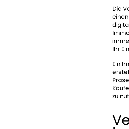
Die V
einen
digit
Immob
immer
Ihr E
Ein I
erste
Präse
Käufe
zu nu
Ve