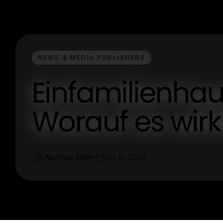
NEWS & MEDIA PUBLISHERS
Einfamilienhau
Worauf es wir
Nicholas Miller
Nov 16, 2024
N