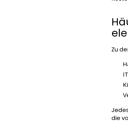
Häu
ele
Zu de
H
I
K
V
Jedes
die v