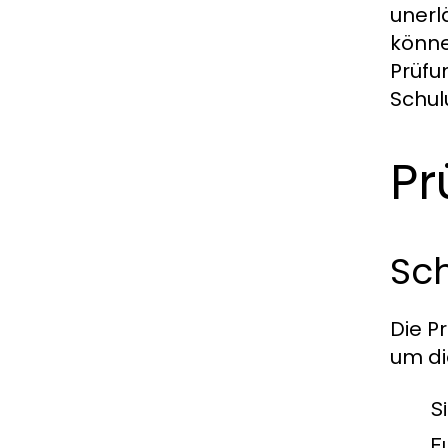
unerl
könne
Prüfu
Schul
Pr
Sch
Die P
um di
S
F