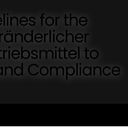
lines for the
ränderlicher
triebsmittel to
 and Compliance