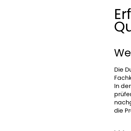
Er
Qu
Wer
Die D
Fachk
In de
prüfe
nachg
die P