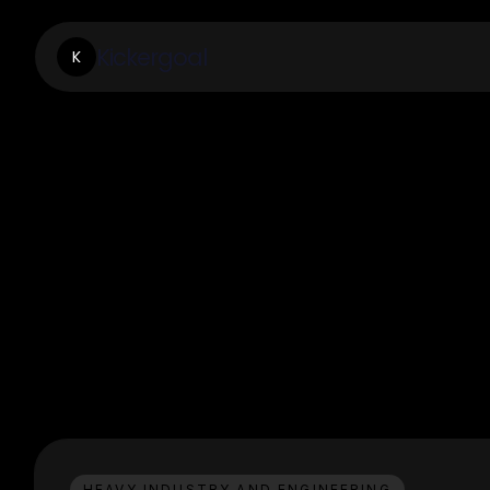
Kickergoal
K
HEAVY INDUSTRY AND ENGINEERING