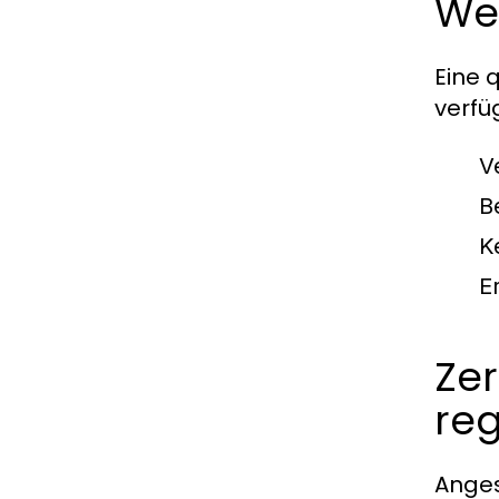
Wes
Eine 
verfü
V
B
K
E
Zer
re
Anges