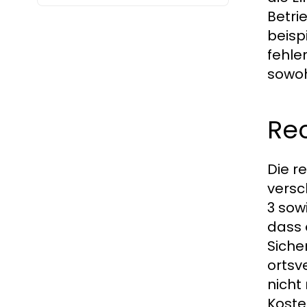
Betri
beisp
fehle
sowoh
Re
Die r
versc
3 sow
dass 
Siche
ortsv
nicht
Koste