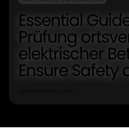
Essential Guide
Prüfung ortsve
elektrischer Be
Ensure Safety
Joel Rose
Apr 3, 2025
J