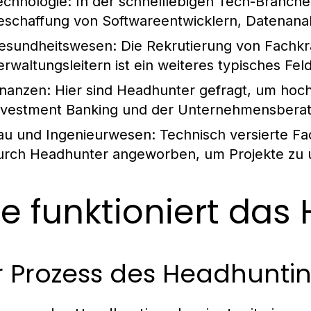
echnologie:
In der schnelllebigen Tech-Branche 
eschaffung von Softwareentwicklern, Datenanaly
esundheitswesen:
Die Rekrutierung von Fachkrä
erwaltungsleitern ist ein weiteres typisches Feld
inanzen:
Hier sind Headhunter gefragt, um hochqu
nvestment Banking und der Unternehmensberat
au und Ingenieurwesen:
Technisch versierte Fa
urch Headhunter angeworben, um Projekte zu u
e funktioniert das
 Prozess des Headhuntin