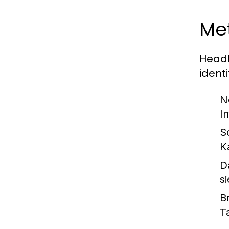
Met
Headh
ident
N
I
S
K
D
s
B
T