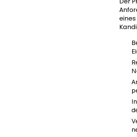
Der P
Anfor
eines
Kandi
B
E
R
N
A
p
I
d
V
n