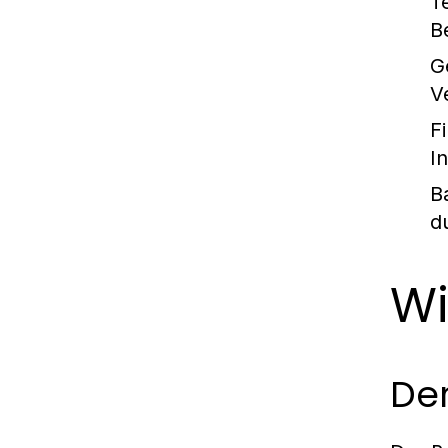
T
B
G
V
F
I
B
d
Wi
Der