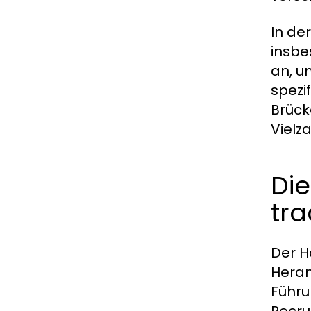
In de
insbe
an, u
spezi
Brück
Vielz
Di
tra
Der H
Heran
Führu