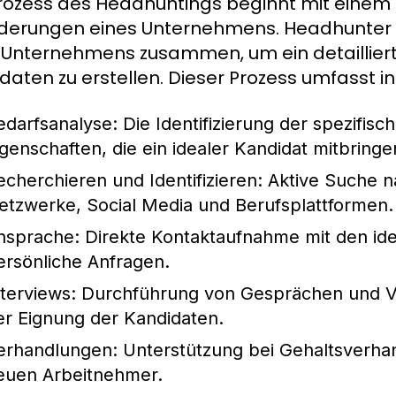
rozess des Headhuntings beginnt mit einem t
derungen eines Unternehmens. Headhunter 
 Unternehmens zusammen, um ein detaillier
daten zu erstellen. Dieser Prozess umfasst in
edarfsanalyse:
Die Identifizierung der spezifis
igenschaften, die ein idealer Kandidat mitbringen
echerchieren und Identifizieren:
Aktive Suche n
etzwerke, Social Media und Berufsplattformen.
nsprache:
Direkte Kontaktaufnahme mit den ident
ersönliche Anfragen.
nterviews:
Durchführung von Gesprächen und Vo
er Eignung der Kandidaten.
erhandlungen:
Unterstützung bei Gehaltsverh
euen Arbeitnehmer.