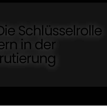
ie Schlüsselrolle
rn in der
utierung