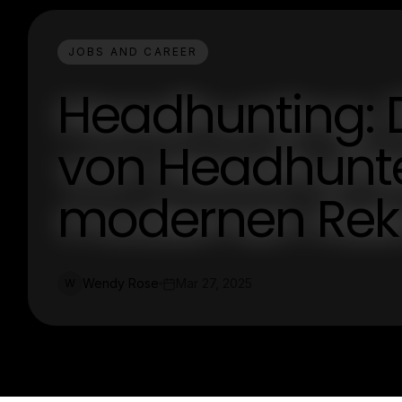
JOBS AND CAREER
Headhunting: D
von Headhunte
modernen Rekr
Wendy Rose
Mar 27, 2025
W