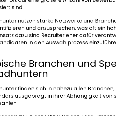
iter oft auf eine größere Anzahl von Bewerb
iert sind.
unter nutzen starke Netzwerke und Branch
entifizieren und anzusprechen, was oft ein ho
satz dazu sind Recruiter eher dafür verantw
andidaten in den Auswahlprozess einzuführe
pische Branchen und Spez
adhuntern
unter finden sich in nahezu allen Branchen
ders ausgeprägt in ihrer Abhängigkeit von sp
zählen: