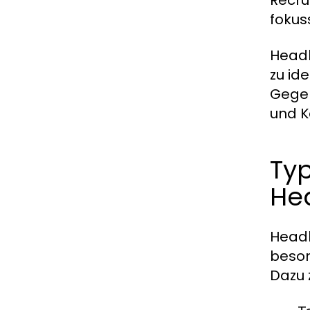
Recru
fokuss
Headh
zu id
Gegen
und K
Ty
He
Headh
beson
Dazu 