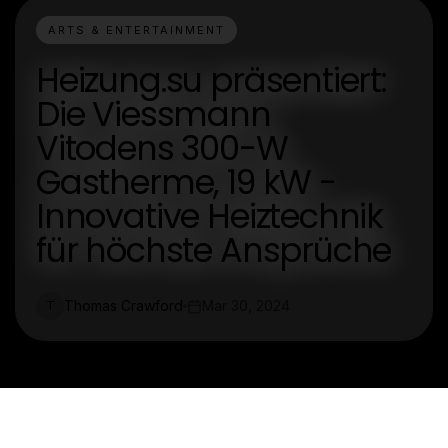
ARTS & ENTERTAINMENT
Heizung.su präsentiert:
Die Viessmann
Vitodens 300-W
Gastherme, 19 kW -
Innovative Heiztechnik
für höchste Ansprüche
Thomas Crawford
Mar 30, 2024
T