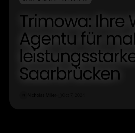
Trimowa: Ihre
Agentu für ma
leistungsstark
Saarbrücken
Nicholas Miller
Oct 7, 2024
N