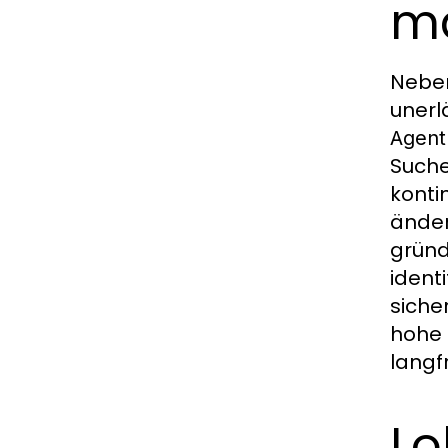
ma
Neben
unerl
Agent
Suche
konti
änder
gründ
ident
siche
hohe 
langf
Lo