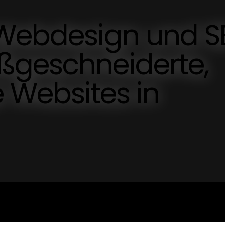
 Webdesign und S
ßgeschneiderte,
e Websites in