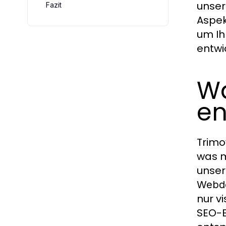
unser
Fazit
Aspek
um Ih
entwi
Wa
en
Trimo
was m
unser
Webde
nur v
SEO-E