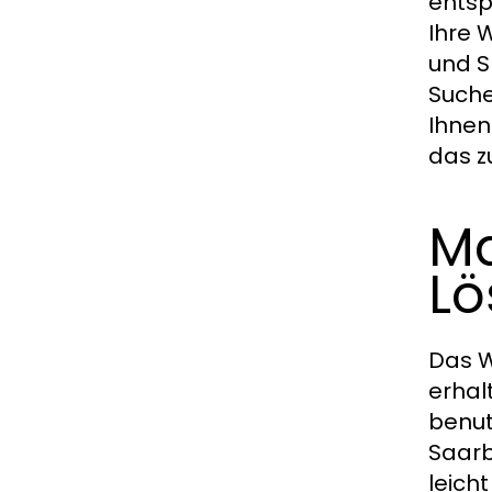
entsp
Ihre 
und S
Suche
Ihnen
das z
Ma
Lö
Das W
erhal
benut
Saarb
leich