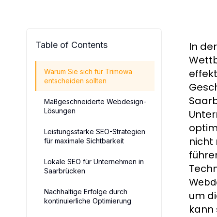
Table of Contents
In de
Wettb
effek
Warum Sie sich für Trimowa
entscheiden sollten
Gesch
Saarb
Maßgeschneiderte Webdesign-
Lösungen
Unter
optim
Leistungsstarke SEO-Strategien
nicht
für maximale Sichtbarkeit
führ
Lokale SEO für Unternehmen in
Techn
Saarbrücken
Webde
Nachhaltige Erfolge durch
um di
kontinuierliche Optimierung
kann 