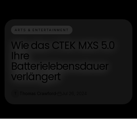
ARTS & ENTERTAINMENT
Wie das CTEK MXS 5.0
Ihre
Batterielebensdauer
verlängert
Thomas Crawford
Jul 26, 2024
T