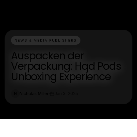
NEWS & MEDIA PUBLISHERS
Auspacken der
Verpackung: Hqd Pods
Unboxing Experience
Nicholas Miller
Jan 3, 2025
N