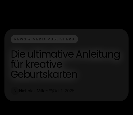
NEWS & MEDIA PUBLISHERS
Die ultimative Anleitung
für kreative
Geburtskarten
Nicholas Miller
Oct 1, 2025
N