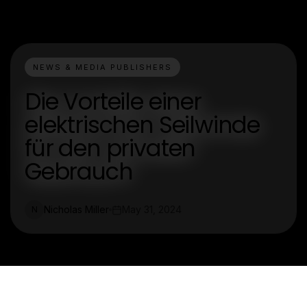
NEWS & MEDIA PUBLISHERS
Die Vorteile einer
elektrischen Seilwinde
für den privaten
Gebrauch
Nicholas Miller
May 31, 2024
N