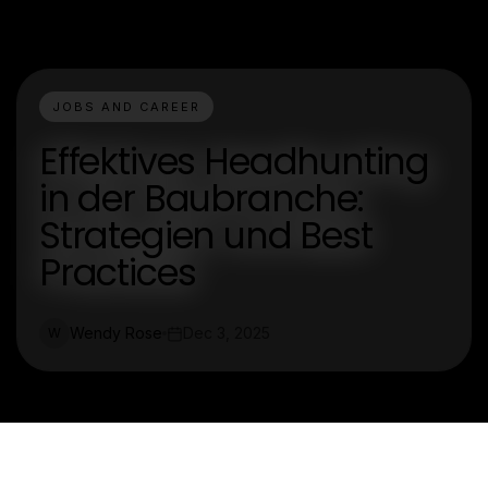
JOBS AND CAREER
Effektives Headhunting
in der Baubranche:
Strategien und Best
Practices
Wendy Rose
Dec 3, 2025
W