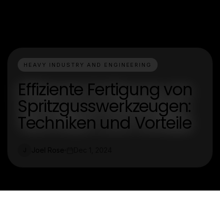
HEAVY INDUSTRY AND ENGINEERING
Effiziente Fertigung von
Spritzgusswerkzeugen:
Techniken und Vorteile
Joel Rose
Dec 1, 2024
J