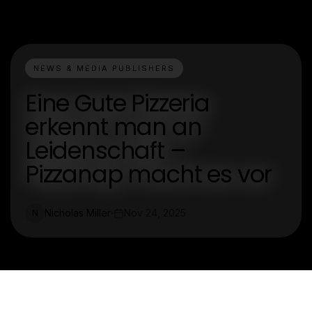
NEWS & MEDIA PUBLISHERS
Eine Gute Pizzeria
erkennt man an
Leidenschaft –
Pizzanap macht es vor
Nicholas Miller
Nov 24, 2025
N