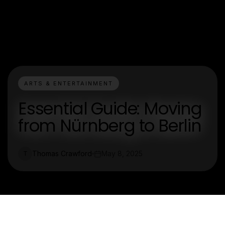
ARTS & ENTERTAINMENT
Essential Guide: Moving
from Nürnberg to Berlin
Thomas Crawford
May 8, 2025
T