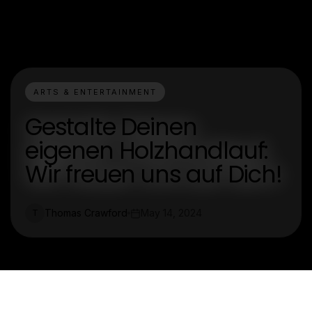
ARTS & ENTERTAINMENT
Gestalte Deinen
eigenen Holzhandlauf:
Wir freuen uns auf Dich!
Thomas Crawford
May 14, 2024
T