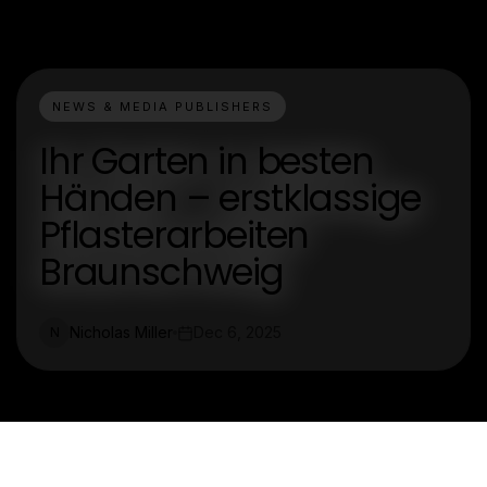
NEWS & MEDIA PUBLISHERS
Ihr Garten in besten
Händen – erstklassige
Pflasterarbeiten
Braunschweig
Nicholas Miller
Dec 6, 2025
N