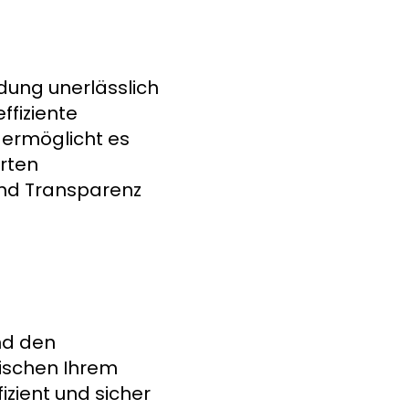
ndung unerlässlich
effiziente
 ermöglicht es
erten
und Transparenz
und den
wischen Ihrem
izient und sicher