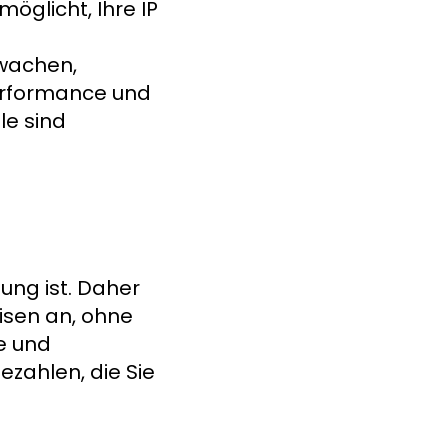
öglicht, Ihre IP
wachen,
erformance und
le sind
ung ist. Daher
eisen an, ohne
e und
ezahlen, die Sie