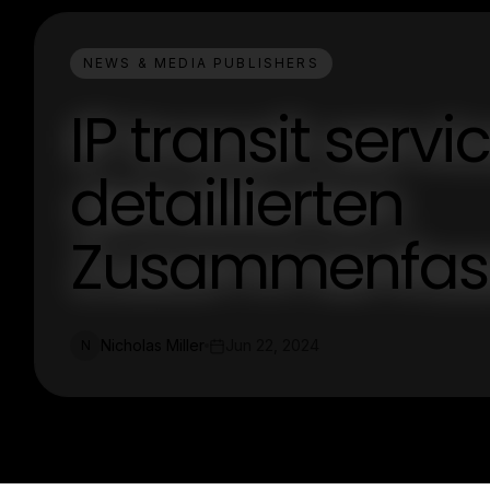
NEWS & MEDIA PUBLISHERS
IP transit servi
detaillierten
Zusammenfass
Nicholas Miller
Jun 22, 2024
N