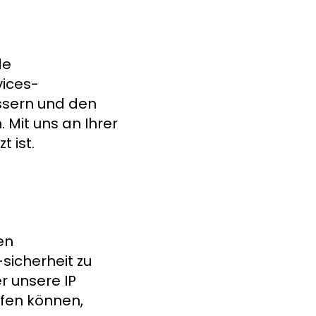
de
vices-
essern und den
Mit uns an Ihrer
 ist.
ten
sicherheit zu
r unsere IP
lfen können,