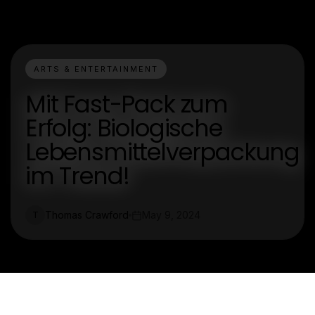
ARTS & ENTERTAINMENT
Mit Fast-Pack zum
Erfolg: Biologische
Lebensmittelverpackung
im Trend!
Thomas Crawford
May 9, 2024
T