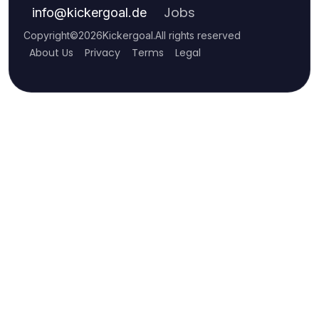
Jobs
info
@
kickergoal.de
Copyright
©
2026
Kickergoal
.
All rights reserved
About Us
Privacy
Terms
Legal