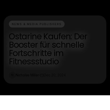
NEWS & MEDIA PUBLISHERS
Ostarine Kaufen: Der
Booster für schnelle
Fortschritte im
Fitnessstudio
Nicholas Miller
Dec 20, 2024
N