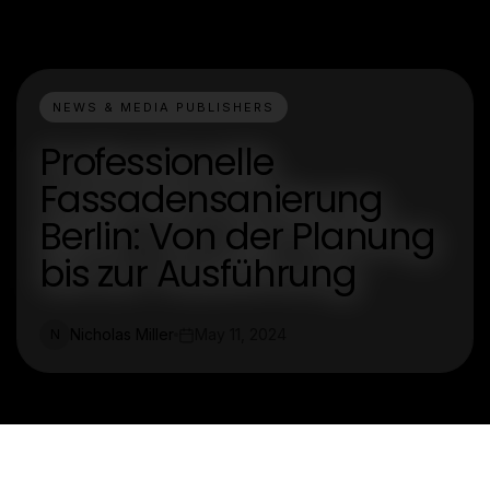
NEWS & MEDIA PUBLISHERS
Professionelle
Fassadensanierung
Berlin: Von der Planung
bis zur Ausführung
Nicholas Miller
May 11, 2024
N