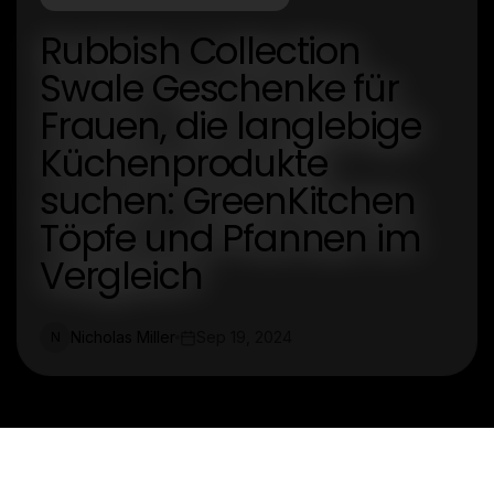
Rubbish Collection
Swale Geschenke für
Frauen, die langlebige
Küchenprodukte
suchen: GreenKitchen
Töpfe und Pfannen im
Vergleich
Nicholas Miller
Sep 19, 2024
N