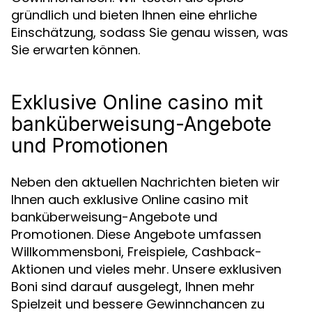
gründlich und bieten Ihnen eine ehrliche
Einschätzung, sodass Sie genau wissen, was
Sie erwarten können.
Exklusive Online casino mit
banküberweisung-Angebote
und Promotionen
Neben den aktuellen Nachrichten bieten wir
Ihnen auch exklusive Online casino mit
banküberweisung-Angebote und
Promotionen. Diese Angebote umfassen
Willkommensboni, Freispiele, Cashback-
Aktionen und vieles mehr. Unsere exklusiven
Boni sind darauf ausgelegt, Ihnen mehr
Spielzeit und bessere Gewinnchancen zu