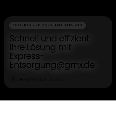
BUSINESS AND CONSUMER SERVICES
Schnell und effizient:
Ihre Lösung mit
Express-
Entsorgung@gmx.de
Joe Palmer
Dec 25, 2025
J